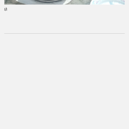
1
/1
Místo konání
Otevírací doba