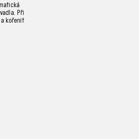
ematická
vadla. Při
 a
kořenit