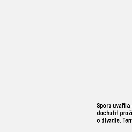
Spora uvařila
dochutit proži
o divadle. Te