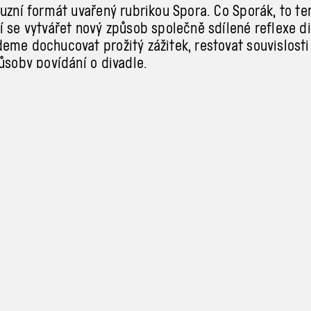
kuzní formát uvařený rubrikou Spora. Co Sporák, to t
 se vytvářet nový způsob společně sdílené reflexe di
eme dochucovat prožitý zážitek, restovat souvislosti
působy povídání o
divadle.