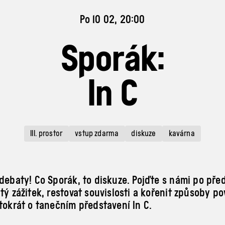
Po 10 02, 20:00
Sporák:
In C
III. prostor
vstup zdarma
diskuze
kavárna
 debaty! Co Sporák, to diskuze. Pojďte s námi po pře
tý zážitek, restovat souvislosti a kořenit způsoby po
ntokrát o tanečním představení In C.