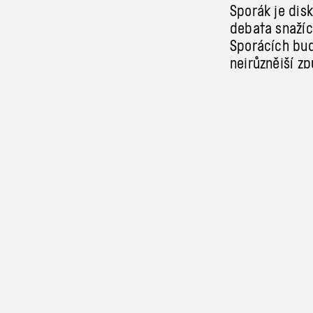
Sporák je dis
debata snažící
Sporácích bud
nejrůznější z