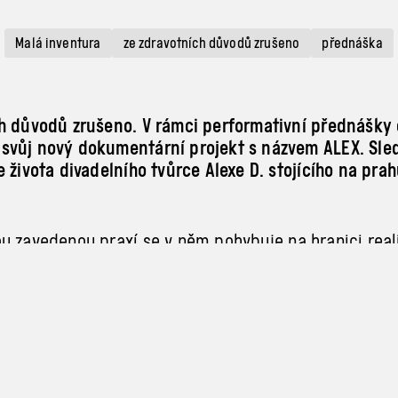
Malá inventura
ze zdravotních důvodů zrušeno
přednáška
h důvodů zrušeno. V rámci performativní přednášky
svůj nový dokumentární projekt s názvem ALEX. Sle
e života divadelního tvůrce Alexe D. stojícího na pra
u zavedenou praxí se v
něm pohybuje na hranici real
upřímnosti a
veřejného a
intimního prostoru.
přednáška je první částí projektu, jehož finální verz
rvnu 2025 v
ARCHA+.
ežisér a
autor textů, působí mezi mezi Prahou, Varš
 Zpívá v
post-punkové kapele Berlin Manson.