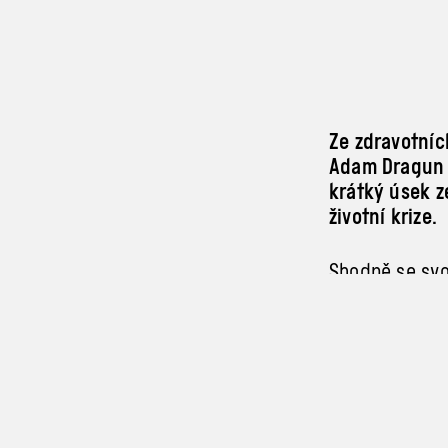
Ze zdravotníc
Adam Dragun 
krátký úsek z
životní krize.
Shodně se svo
manipulace a
Performativní 
premiéru v
če
Adam Dragun r
a
Bratislavou.