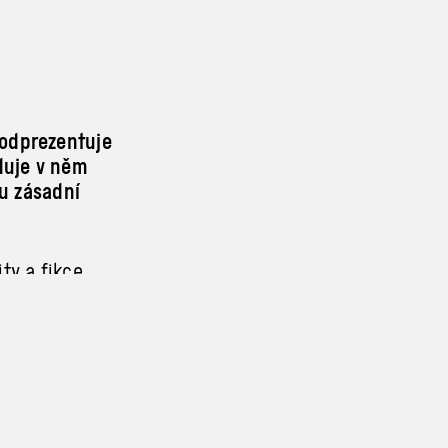
 odprezentuje
duje v něm
hu zásadní
ity a
fikce,
e bude mít
avou