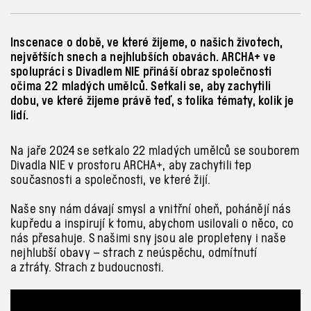
Inscenace o době, ve které žijeme, o našich životech,
největších snech a nejhlubších obavách. ARCHA+ ve
spolupráci s Divadlem NIE přináší obraz společnosti
očima 22 mladých umělců. Setkali se, aby zachytili
dobu, ve které žijeme právě teď, s tolika tématy, kolik je
lidí.
Na jaře 2024 se setkalo 22 mladých umělců se souborem
Divadla NIE v
prostoru ARCHA+, aby zachytili tep
současnosti a společnosti, ve které žijí.
Naše sny nám dávají smysl a
vnitřní oheň, pohánějí nás
kupředu a
inspirují k
tomu, abychom usilovali o
něco, co
nás přesahuje. S
našimi sny jsou ale propleteny i
naše
nejhlubší obavy – strach z
neúspěchu, odmítnutí
a
ztráty. Strach z
budoucnosti.