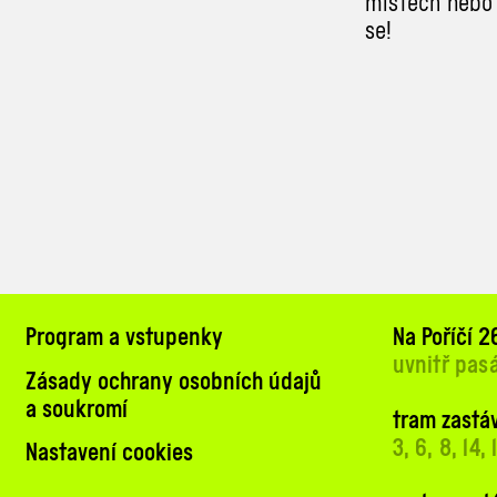
místech nebo 
se!
Program a vstupenky
Na Poříčí 26
uvnitř pas
Zásady ochrany osobních údajů
a soukromí
tram zastáv
3, 6, 8, 14,
Nastavení cookies