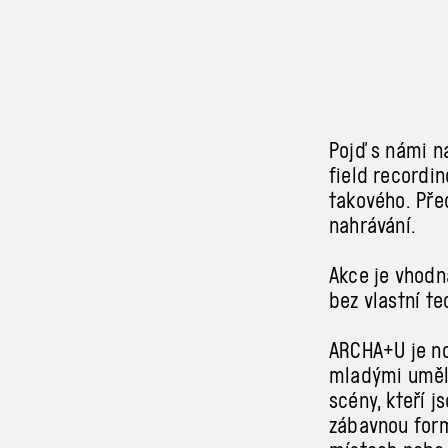
Pojď s námi n
field recordi
takového. Pře
nahrávání.
Akce je vhodn
bez vlastní t
ARCHA+U je no
mladými umělc
scény, kteří j
zábavnou form