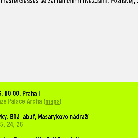
masterclasses se zahraničními hvězdami. Poznávej, uč
, 110 00, Praha 1
áže Paláce Archa (
mapa
)
ky: Bílá labuť, Masarykovo nádraží
 15, 24, 26