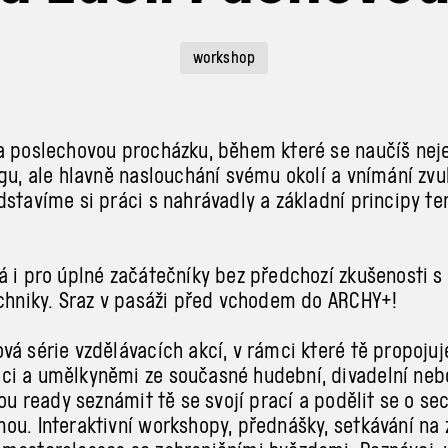
workshop
a poslechovou procházku, během které se naučíš ne
ngu, ale hlavně naslouchání svému okolí a vnímání zvu
dstavíme si práci s nahrávadly a základní principy te
á i pro úplné začátečníky bez předchozí zkušenosti s
echniky. Sraz v pasáži před vchodem do ARCHY+!
vá série vzdělávacích akcí, v rámci které tě propoju
i a umělkyněmi ze současné hudební, divadelní neb
sou ready seznámit tě se svojí prací a podělit se o se
ou. Interaktivní workshopy, přednášky, setkávání na