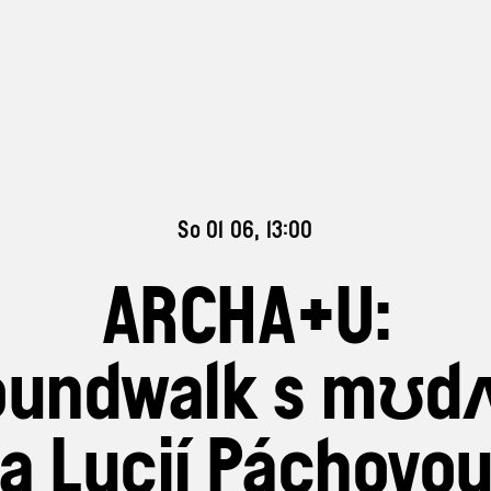
So 01 06, 13:00
ARCHA+U:
oundwalk s mʊdʌ
a Lucií Páchovo