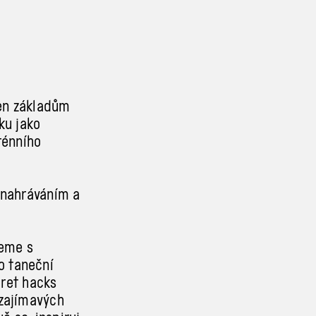
jen základům
ku jako
rénního
 nahráváním a
jeme s
o taneční
cret hacks
 zajímavých