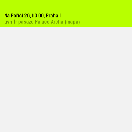
Na Poříčí 26, 110 00, Praha 1
uvnitř pasáže Paláce Archa (
mapa
)
tram zastávky: Bílá labuť, Masarykovo nádraží
3, 6, 8, 14, 15, 24, 26
metro zastávky: Florenc, Náměstí Republiky
(730 m) od výstupu Florenc
(280 m) od výstupu Náměstí Republiky
na kole
pro cyklisty k dispozici stojany v pasáži Paláce Archa
vlakem: Masarykovo nádraží
(430 m) od nástupiště Masarykova nádraží