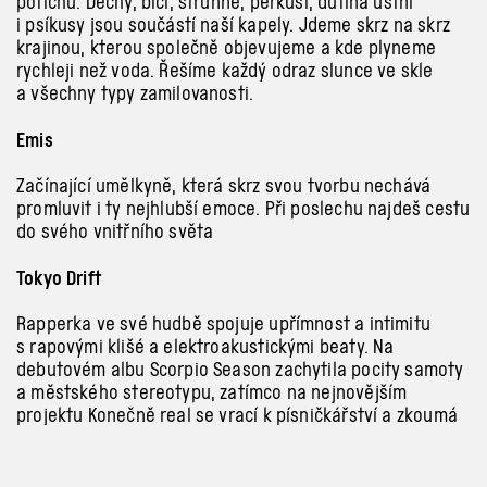
potichu. Dechy, bicí, strunné, perkusi, dutina ústní
i psíkusy jsou součástí naší kapely. Jdeme skrz na skrz
krajinou, kterou společně objevujeme a kde plyneme
rychleji než voda. Řešíme každý odraz slunce ve skle
a všechny typy zamilovanosti.
Emis
Začínající umělkyně, která skrz svou tvorbu nechává
promluvit i ty nejhlubší emoce. Při poslechu najdeš cestu
do svého vnitřního světa
Tokyo Drift
Rapperka ve své hudbě spojuje upřímnost a intimitu
s rapovými klišé a elektroakustickými beaty. Na
debutovém albu Scorpio Season zachytila pocity samoty
a městského stereotypu, zatímco na nejnovějším
projektu Konečně real se vrací k písničkářství a zkoumá
hranice upřímnosti. Její hlas můžete znát také z desky
s Rohonym nebo z filmového plátna ve snímku Džob. Její
koncerty se halí do mlhy a červeného světla a pro rok