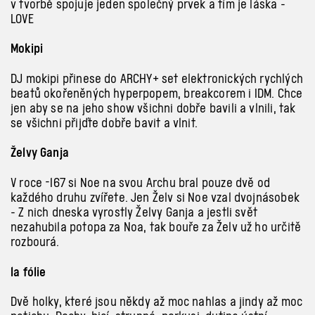
v tvorbě spojuje jeden společný prvek a tím je láska -
LOVE
Mokipi
DJ mokipi přinese do ARCHY+ set elektronických rychlých
beatů okořeněných hyperpopem, breakcorem i IDM. Chce
jen aby se na jeho show všichni dobře bavili a vlnili, tak
se všichni přijďte dobře bavit a vlnit.
Želvy Ganja
V roce -167 si Noe na svou Archu bral pouze dvě od
každého druhu zvířete. Jen Želv si Noe vzal dvojnásobek
- Z nich dneska vyrostly Želvy Ganja a jestli svět
nezahubila potopa za Noa, tak bouře za Želv už ho určitě
rozbourá.
la fólie
Dvě holky, které jsou někdy až moc nahlas a jindy až moc