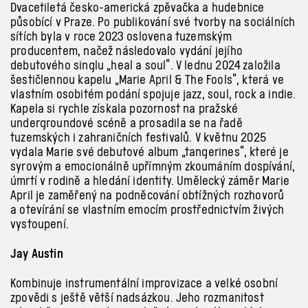
Dvacetiletá česko-americká zpěvačka a hudebnice
působící v Praze. Po publikování své tvorby na sociálních
sítích byla v roce 2023 oslovena tuzemským
producentem, načež následovalo vydání jejího
debutového singlu „heal a soul“. V lednu 2024 založila
šestičlennou kapelu „Marie April & The Fools“, která ve
vlastním osobitém podání spojuje jazz, soul, rock a indie.
Kapela si rychle získala pozornost na pražské
undergroundové scéně a prosadila se na řadě
tuzemských i zahraničních festivalů. V květnu 2025
vydala Marie své debutové album „tangerines“, které je
syrovým a emocionálně upřímným zkoumáním dospívání,
úmrtí v rodině a hledání identity. Umělecký záměr Marie
April je zaměřený na podněcování obtížných rozhovorů
a otevírání se vlastním emocím prostřednictvím živých
vystoupení.
Jay Austin
Kombinuje instrumentální improvizace a velké osobní
zpovědi s ještě větší nadsázkou. Jeho rozmanitost