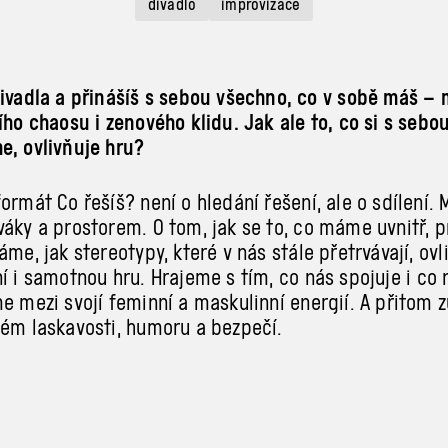
divadlo
improvizace
divadla a přinášíš s sebou všechno, co v sobě máš –
ího chaosu i zenového klidu. Jak ale to, co si s sebo
e, ovlivňuje hru?
formát Co řešíš? není o
hledání řešení, ale o
sdílení. 
váky a
prostorem. O
tom, jak se to, co máme uvnitř, 
áme, jak stereotypy, které v
nás stále přetrvávají, ovl
í i
samotnou hru. Hrajeme s
tím, co nás spojuje i
co 
me mezi svojí feminní a
maskulinní energií. A
přitom 
ném laskavosti, humoru a
bezpečí.
 Nováková, Pavla Vítek Sedláčková, Tanita Yankova