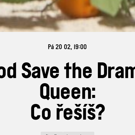
Pá 20 02, 19:00
od Save the Dra
Queen:
Co řešíš?