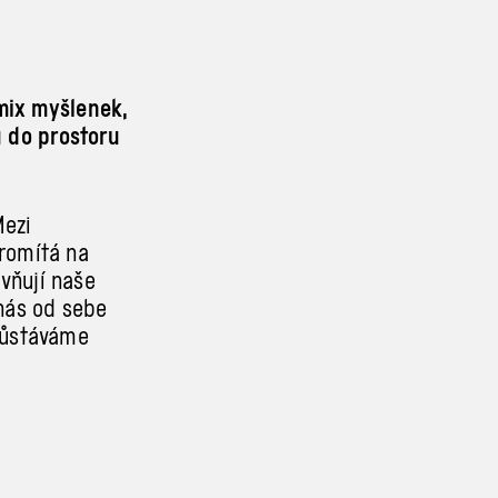
 mix myšlenek,
u do prostoru
Mezi
promítá na
ivňují naše
nás od sebe
zůstáváme