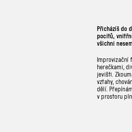
Přicházíš do 
pocitů, vnitřn
všichni nesem
Improvizační 
herečkami, di
jevišti. Zkoum
vztahy, chován
dělí. Přepíná
v
prostoru pl
Hrají: Alžběta