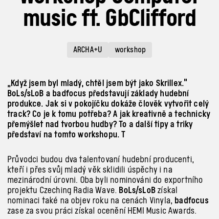
music ft. GbClifford
ARCHA+U
workshop
„Když jsem byl mladý, chtěl jsem být jako Skrillex."
BoLs/sLoB a badfocus představují základy hudební
produkce. Jak si v pokojíčku dokáže člověk vytvořit celý
track? Co je k tomu potřeba? A jak kreativně a technicky
přemýšlet nad tvorbou hudby? To a další tipy a triky
představí na tomto workshopu. T
Průvodci budou dva talentovaní hudební producenti,
kteří i
přes svůj mladý věk sklidili úspěchy i
na
mezinárodní úrovni. Oba byli nominováni do exportního
projektu Czeching Radia Wave.
BoLs/sLoB
získal
nominaci také na objev roku na cenách Vinyla,
badfocus
zase za svou práci získal ocenění HEMI Music Awards.