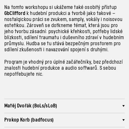
Na tomto workshopu si ukážeme také osobitý přístup
GbClifford
k hudební produkci a tvorbě jako takové –
nostalgickou práci se zvukem, samply, vokály i noisovou
estetikou. Zároveň se dotkneme témat, která jsou pro
jeho tvorbu zásadní: psychické křehkosti, potřeby lidské
blízkosti, sdílení traumatu i duševního zdraví v hudebním
průmyslu. Hudba se tu stává bezpečným prostorem pro
sdílení zkušenosti i navazování spojení s druhými.
Program je vhodný pro úplné začátečníky, bez předchozí
znalosti hudební produkce a
audio softwarů. S
sebou
nepotřebujete nic.
Matěj Dvořák (BoLs/sLoB)
Prokop Korb (badfocus)