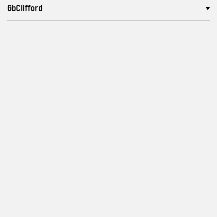
GbClifford
Délka
Program a vstupenky
info@archa-plus.cz
Zásady ochrany osobních
údajů a soukromí
Instagram
Nastavení cookies
Facebook
TikTok