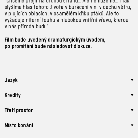
“Chceme přejít na druhou stranu… Ale nemůžeme… I tak
slyšíme hlas tohoto života v burácení vln, v dechu větru,
v plujících oblacích, v osamělém křiku ptáků. Ale to
vyžaduje niterní touhu a hlubokou vnitřní vřavu, kterou
v nás příroda budí.”
Film bude uvedený dramaturgickým úvodem,
po promítání bude následovat diskuze.
Jazyk
Kredity
Třetí prostor
Místo konání