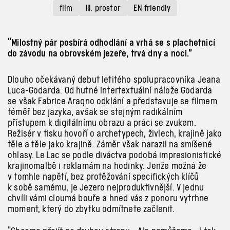
film
III. prostor
EN friendly
“Milostný pár posbírá odhodlání a vrhá se s plachetnicí
do závodu na obrovském jezeře, trvá dny a noci.”
Dlouho očekávaný debut letitého spolupracovníka Jeana
Luca-Godarda. Od hutné intertextuální nálože Godarda
se však Fabrice Aragno odklání a představuje se filmem
téměř bez jazyka, avšak se stejným radikálním
přístupem k digitálnímu obrazu a práci se zvukem.
Režisér v tisku hovoří o archetypech, živlech, krajině jako
těle a těle jako krajině. Záměr však narazil na smíšené
ohlasy. Le Lac se podle diváctva podobá impresionistické
krajinomalbě i reklamám na hodinky. Jenže možná že
v tomhle napětí, bez protěžování specifických klíčů
k sobě samému, je Jezero nejproduktivnější. V jednu
chvíli vámi cloumá bouře a hned vás z ponoru vytrhne
moment, který do zbytku odmítnete začlenit.