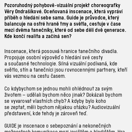
Pozoruhodný pohybově-vizuální projekt choreografky
Věry Ondrašíkové. Oceňovaná inscenace, která vypráví
příběh o hledání sebe sama. Guide je průvodce, který
balancuje na ostré hraně tmy a světla, cestuje v čase
mezi dvěma tanečníky, které od sebe dělí dvě generace.
Kde končí realita a začíná sen?
Inscenace, která posouvá hranice tanečního divadla.
Propojuje osobní výpověď o hledání své cesty
a současné technologie. Silná vizuální podívaná, kde
světlo, stín a tanečníci jsou rovnocennými partnery, kteří
vás vezmou na cestu časem.
Co kdybychom se jednou mohli ohlédnout za svým
životem – udělali bychom něco jinak? Dokázali bychom
se vyvarovat vlastních chyb? A kdyby bylo koho
se zeptat, měli bychom nějakou otázku? Audiovizuální
představení, kde tehdy je zároveň teď.
GUIDE je inscenace o sebepoznání a nekonečných
možnostech komunikace mezi jevištěm
a hledištěm. Hra