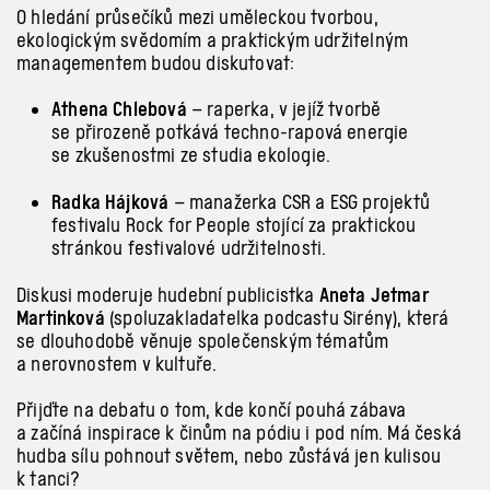
O hledání průsečíků mezi uměleckou tvorbou,
ekologickým svědomím a praktickým udržitelným
managementem budou diskutovat:
Athena Chlebová
– raperka, v jejíž tvorbě
se přirozeně potkává techno-rapová energie
se zkušenostmi ze studia ekologie.
Radka Hájková
– manažerka CSR a ESG projektů
festivalu Rock for People stojící za praktickou
stránkou festivalové udržitelnosti.
Diskusi moderuje hudební publicistka
Aneta Jetmar
Martinková
(spoluzakladatelka podcastu Sirény), která
se dlouhodobě věnuje společenským tématům
a nerovnostem v kultuře.
Přijďte na debatu o tom, kde končí pouhá zábava
a začíná inspirace k činům na pódiu i pod ním. Má česká
hudba sílu pohnout světem, nebo zůstává jen kulisou
k tanci?