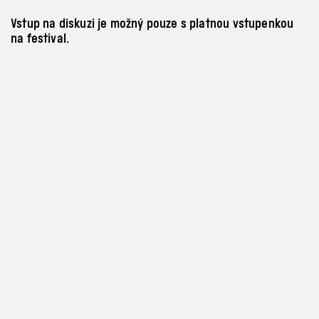
Vstup na diskuzi je možný pouze s platnou vstupenkou
na festival.
Místo konání
Program a vstupenky
info@archa-plus.cz