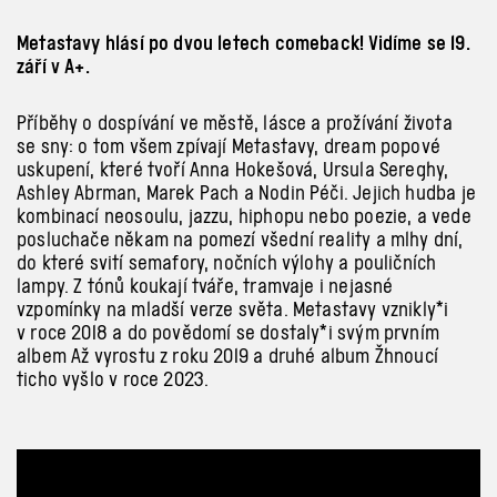
Metastavy hlásí po dvou letech comeback! Vidíme se 19.
září v A+.
Příběhy o dospívání ve městě, lásce a prožívání života
se sny: o tom všem zpívají Metastavy, dream popové
uskupení, které tvoří Anna Hokešová, Ursula Sereghy,
Ashley Abrman, Marek Pach a Nodin Péči. Jejich hudba je
kombinací neosoulu, jazzu, hiphopu nebo poezie, a vede
posluchače někam na pomezí všední reality a mlhy dní,
do které svití semafory, nočních výlohy a pouličních
lampy. Z tónů koukají tváře, tramvaje i nejasné
vzpomínky na mladší verze světa. Metastavy vznikly*i
v roce 2018 a do povědomí se dostaly*i svým prvním
albem Až vyrostu z roku 2019 a druhé album Žhnoucí
ticho vyšlo v roce 2023.