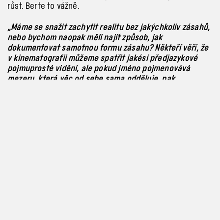
růst. Berte to vážně.
„Máme se snažit zachytit realitu bez jakýchkoliv zásahů,
nebo bychom naopak měli najít způsob, jak
dokumentovat samotnou formu zásahu? Někteří věří, že
v kinematografii můžeme spatřit jakési předjazykové
pojmuprosté vidění, ale pokud jméno pojmenovává
mezeru, která věc od sebe sama odděluje, pak
pojmenuje i věc. Dokumentujeme střih, který
pojmenovává skutečnost, že není co vidět.“
Premiéru měl 88:88 před deseti lety a stále nic nezní
a nevypadá jako Medinův debut, sebejistý krok zcela
novým směrem, který on ke všemu zvládá hravě
artikulovat. Odvážný to podnik.
Třetí prostor