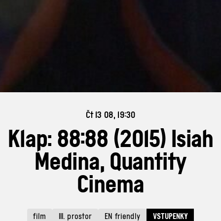
Čt 13 08, 19:30
Klap: 88:88 (2015) Isiah
Medina, Quantity
Cinema
film
III. prostor
EN friendly
VSTUPENKY