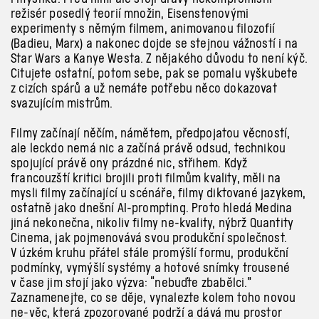
režisér posedlý teorií množin, Eisenstenovými
experimenty s němým filmem, animovanou filozofií
(Badieu, Marx) a nakonec dojde se stejnou vážností i na
Star Wars a Kanye Westa. Z nějakého důvodu to není kýč.
Citujete ostatní, potom sebe, pak se pomalu vyškubete
z cizích spárů a už nemáte potřebu něco dokazovat
svazujícím mistrům.
Filmy začínají něčím, námětem, předpojatou věcností,
ale leckdo nemá nic a začíná právě odsud, technikou
spojující právě ony prázdné nic, střihem. Když
francouzští kritici brojili proti filmům kvality, měli na
mysli filmy začínající u scénáře, filmy diktované jazykem,
ostatně jako dnešní AI-prompting. Proto hledá Medina
jiná nekonečna, nikoliv filmy ne-kvality, nýbrž
Quantity
Cinema
, jak pojmenovává svou produkční společnost.
V úzkém kruhu přátel stále promýšlí formu, produkční
podmínky, vymýšlí systémy a hotové snímky trousené
v čase jim stojí jako výzva:
“nebuďte zbabělci.”
Zaznamenejte, co se děje, vynalezte kolem toho novou
ne-věc, která zpozorované podrží a dává mu prostor