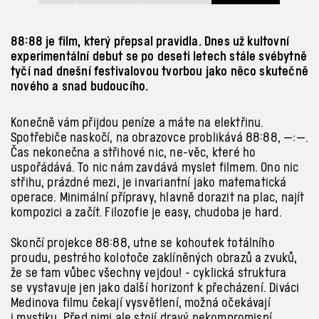
88:88 je film, který přepsal pravidla. Dnes už kultovní
experimentální debut se po deseti letech stále svébytně
tyčí nad dnešní festivalovou tvorbou jako něco skutečně
nového a snad budoucího.
Konečně vám přijdou peníze a máte na elektřinu.
Spotřebiče naskočí, na obrazovce problikává
88:88
,
—:—
.
Čas nekonečna a střihové nic, ne-věc, které ho
uspořádává. To nic nám zavdává myslet filmem. Ono nic
střihu, prázdné mezi, je invariantní jako matematická
operace. Minimální přípravy, hlavně dorazit na plac, najít
kompozici a začít. Filozofie je easy, chudoba je hard.
Skončí projekce 88:88, utne se kohoutek totálního
proudu, pestrého kolotoče zaklíněných obrazů a zvuků,
že se tam vůbec všechny vejdou! - cyklická struktura
se vystavuje jen jako další horizont k přecházení. Diváci
Medinova filmu čekají vysvětlení, možná očekávají
i mystiku. Před nimi ale stojí dravý nekompromisní