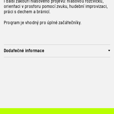
i další
zákoutí hlasového projevu: hlasovou rozcvičku,
orientaci v prostoru pomocí
zvuku, hudební improvizaci,
práci s dechem a bránicí.
Program je vhodný pro
úplné začátečníky.
Dodatečné informace