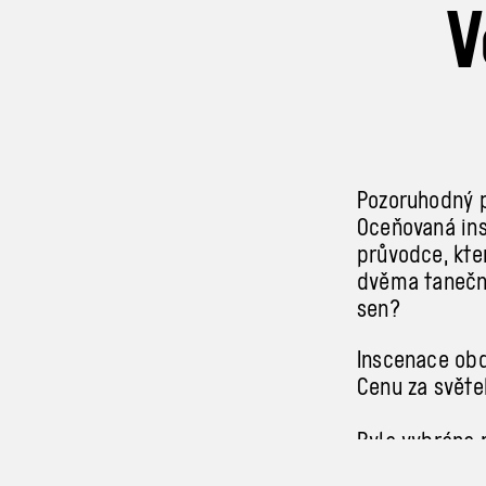
V
Pozoruhodný p
Oceňovaná ins
průvodce, kte
dvěma taneční
sen?
Inscenace obd
Cenu za světe
Byla vybrána 
uvedení po ce