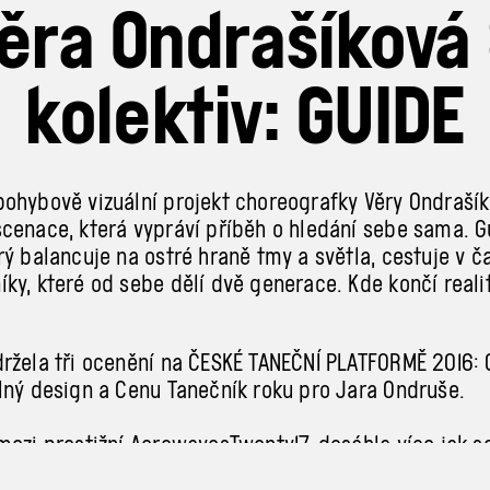
ěra Ondrašíková
kolektiv: GUIDE
ohybově vizuální projekt choreografky Věry Ondrašík
cenace, která vypráví příběh o hledání sebe sama. G
rý balancuje na ostré hraně tmy a světla, cestuje v č
ky, které od sebe dělí dvě generace. Kde končí reali
ržela tři ocenění na ČESKÉ TANEČNÍ PLATFORMĚ 2016: 
lný design a Cenu Tanečník roku pro Jara Ondruše.
mezi prestižní AerowavesTwenty17, dosáhla více jak 
lém světě a byla prezentována v rámci festivalu Aer