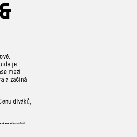
 &
ové.
uide je
ase mezi
ta a začíná
Cenu diváků,
sedmdesáti
owaves