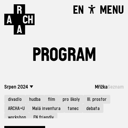
EN
MENU
PROGRAM
Srpen 2024
Mřížka
Seznam
divadlo
hudba
film
pro školy
III. prostor
ARCHA+U
Malá inventura
tanec
debata
workshop
EN friendly