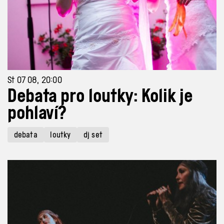
St 07 08, 20:00
Debata pro loutky: Kolik je
pohlaví?
debata
loutky
dj set