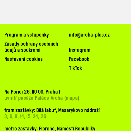
Program a vstupenky
info@archa-plus.cz
Zásady ochrany osobních
údajů a soukromí
Instagram
Nastavení cookies
Facebook
TikTok
Na Poříčí 26, 110 00, Praha 1
uvnitř pasáže Paláce Archa (
mapa
)
tram zastávky: Bílá labuť, Masarykovo nádraží
3, 6, 8, 14, 15, 24, 26
metro zastávky: Florenc, Náměstí Republiky