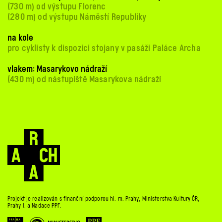
(730 m) od výstupu Florenc
(280 m) od výstupu Náměstí Republiky
na kole
pro cyklisty k dispozici stojany v pasáži Paláce Archa
vlakem: Masarykovo nádraží
(430 m) od nástupiště Masarykova nádraží
Projekt je realizován s finanční podporou hl. m. Prahy, Ministerstva Kultury ČR,
Prahy 1. a Nadace PPF.