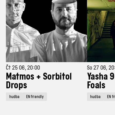
Čt 25 06, 20:00
So 27 06, 20
Matmos + Sorbitol
Yasha 9
Drops
Foals
hudba
EN friendly
hudba
EN f