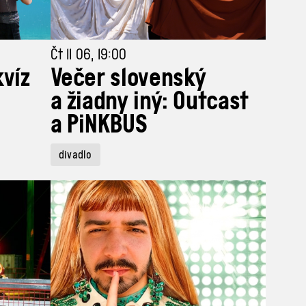
Čt 11 06, 19:00
kvíz
Večer slovenský
a žiadny iný: Outcast
a PiNKBUS
divadlo