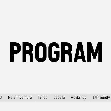
PROGRAM
U
Malá inventura
tanec
debata
workshop
EN friendly