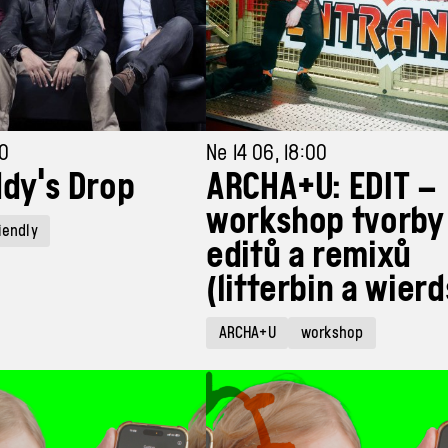
30
Ne 14 06, 18:00
ddy's Drop
ARCHA+U: EDIT –
workshop tvorby
riendly
editů a remixů
(litterbin a wier
ARCHA+U
workshop