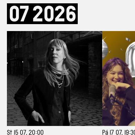
07
2026
St 15 07, 20:00
Pá 17 07, 19:3