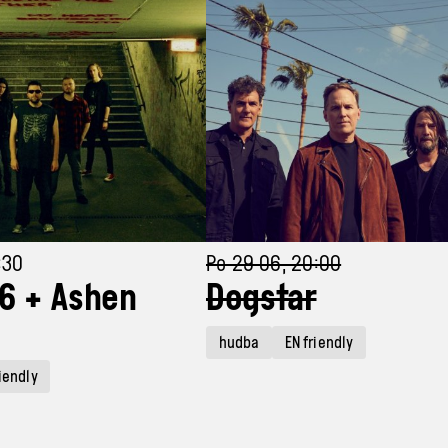
:30
Po 29 06, 20:00
6 + Ashen
Dogstar
hudba
EN friendly
riendly