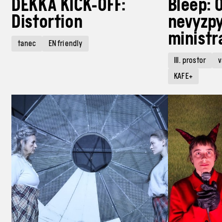
DEKKA KICK-OFF:
Bleep: 
Distortion
nevyzpy
ministr
tanec
EN friendly
III. prostor
v
KAFE+