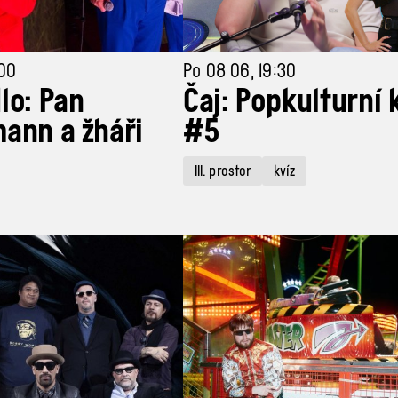
:00
Po 08 06, 19:30
lo: Pan
Čaj: Popkulturní 
ann a žháři
#5
III. prostor
kvíz