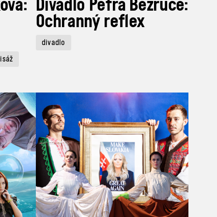
ová:
Divadlo Petra Bezruče:
Ochranný reflex
divadlo
isáž