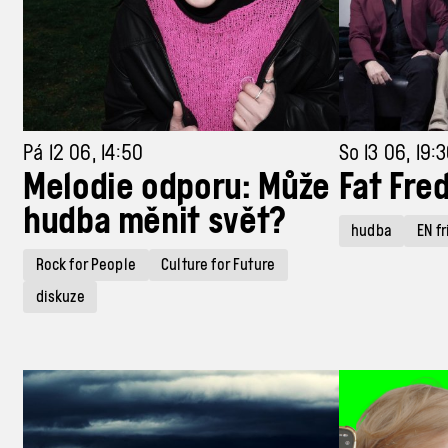
Pá 12 06, 14:50
So 13 06, 19:
Melodie odporu: Může
Fat Fre
hudba měnit svět?
hudba
EN f
Rock for People
Culture for Future
diskuze