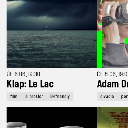
Út 16 06, 19:30
Čt 18 06, 19:
Klap: Le Lac
Adam D
film
III. prostor
EN friendly
divadlo
per