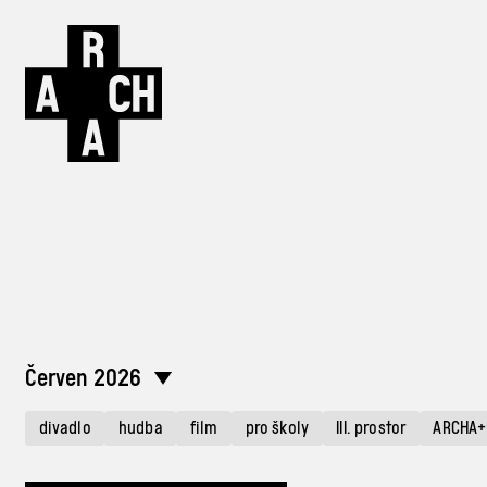
Červen 2026
divadlo
hudba
film
pro školy
III. prostor
ARCHA+