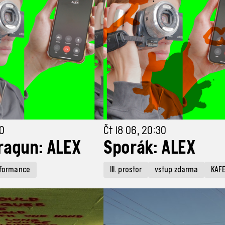
00
Čt 18 06, 20:30
ragun: ALEX
Sporák: ALEX
formance
III. prostor
vstup zdarma
KAF