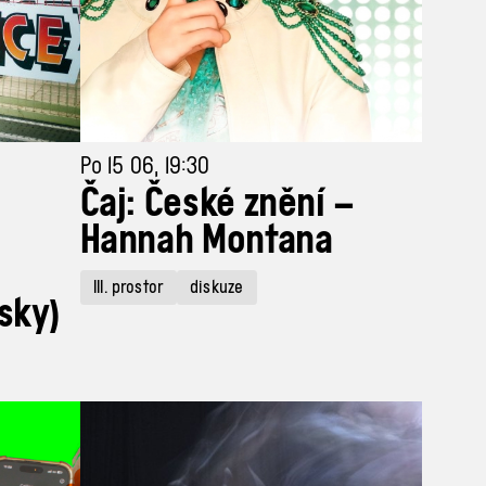
Po 15 06, 19:30
Čaj: České znění –
Hannah Montana
III. prostor
diskuze
dsky)