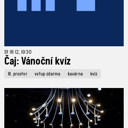
St 18 12, 19:30
Čaj: Vánoční kvíz
III. prostor
vstup zdarma
kavárna
kvíz