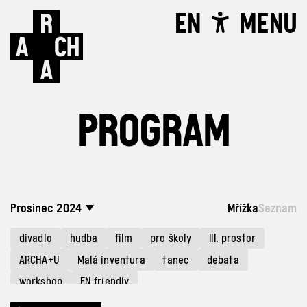
EN
MENU
PROGRAM
Prosinec 2024
Mřížka
Seznam
divadlo
hudba
film
pro školy
III. prostor
ARCHA+U
Malá inventura
tanec
debata
workshop
EN friendly