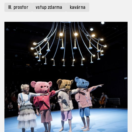
III. prostor
vstup zdarma
kavárna